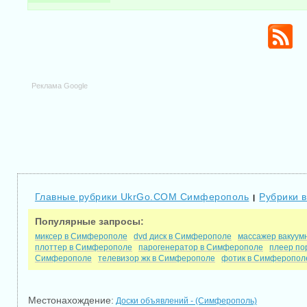
Реклама Google
Главные рубрики UkrGo.COM Симферополь
Рубрики 
|
Популярные запросы:
миксер в Симферополе
dvd диск в Симферополе
массажер вакуум
плоттер в Симферополе
парогенератор в Симферополе
плеер по
Симферополе
телевизор жк в Симферополе
фотик в Симферопол
Местонахождение:
Доски объявлений - (Симферополь)