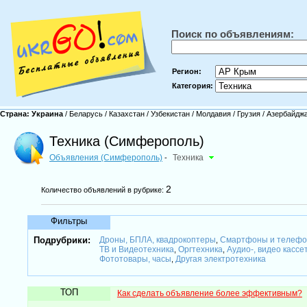
Поиск по объявлениям:
Регион:
Категория:
Страна:
Украина
/
Беларусь
/
Казахстан
/
Узбекистан
/
Молдавия
/
Грузия
/
Азербайдж
Техника (Симферополь)
Объявления (Симферополь)
Техника
-
2
Количество объявлений в рубрике:
Фильтры
Подрубрики:
Дроны, БПЛА, квадрокоптеры
Смартфоны и телеф
,
ТВ и Видеотехника
Оргтехника
Аудио-, видео кассе
,
,
Фототовары, часы
Другая электротехника
,
ТОП
Как сделать объявление более эффективным?