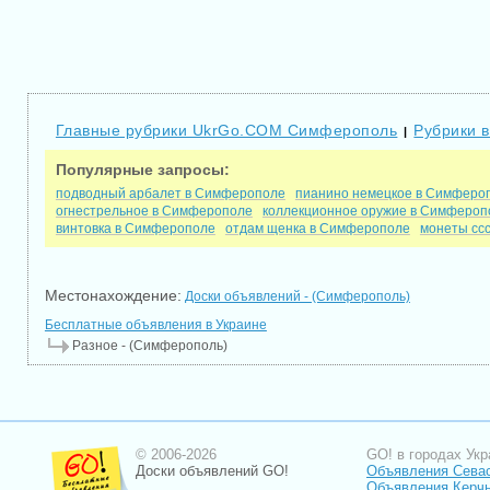
Главные рубрики UkrGo.COM Симферополь
Рубрики 
|
Популярные запросы:
подводный арбалет в Симферополе
пианино немецкое в Симферо
огнестрельное в Симферополе
коллекционное оружие в Симфероп
винтовка в Симферополе
отдам щенка в Симферополе
монеты сс
Местонахождение:
Доски объявлений - (Симферополь)
Бесплатные объявления в Украине
Разное - (Симферополь)
© 2006-2026
GO! в городах Укр
Доски объявлений GO!
Объявления Сева
Объявления Керч